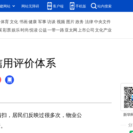
建网站
网站无障碍
客户端
手机版
站内搜索
体育
文化
书画
健康
军事
访谈
视频
图片
政务
法律
中央文件
展
彩票
娱乐
时尚
悦读
公益
一带一路
亚太网
上市公司
文化产业
信用评价体系
扫，居民们反映过很多次，物业公
着。