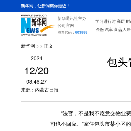
新华通讯社主办
学习进行时
高层
时
公司官网
金融
汽车
食品
人居
股票代码：
603888
新华网
> > 正文
包头
2024
12/20
08:46:27
来源：内蒙古日报
“法官，不是我不愿意交物业费
司也不回应。”家住包头市某小区