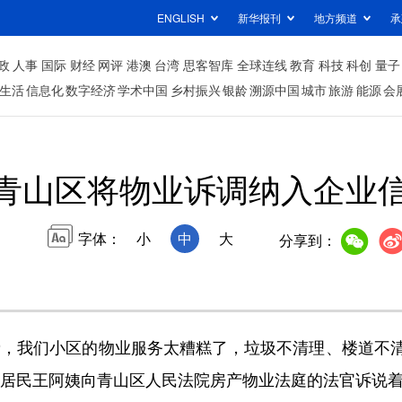
ENGLISH
新华报刊
地方频道
承
政
人事
国际
财经
网评
港澳
台湾
思客智库
全球连线
教育
科技
科创
量子
生活
信息化
数字经济
学术中国
乡村振兴
银龄
溯源中国
城市
旅游
能源
会
青山区将物业诉调纳入企业
字体：
小
中
大
分享到：
，我们小区的物业服务太糟糕了，垃圾不清理、楼道不清
的居民王阿姨向青山区人民法院房产物业法庭的法官诉说