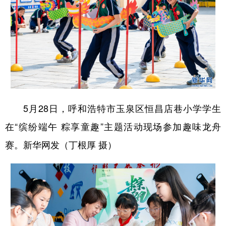
山东
河南
湖北
湖南
广东
广西
海南
重庆
四川
贵州
云南
西藏
陕西
甘肃
青海
宁夏
新疆
内蒙古
黑龙江
5月28日，呼和浩特市玉泉区恒昌店巷小学学生
在“缤纷端午 粽享童趣”主题活动现场参加趣味龙舟
多语种频道
赛。新华网发（丁根厚 摄）
English
Español
Français
عربى
Русский язык
日本語
한국어
Deutsch
Português