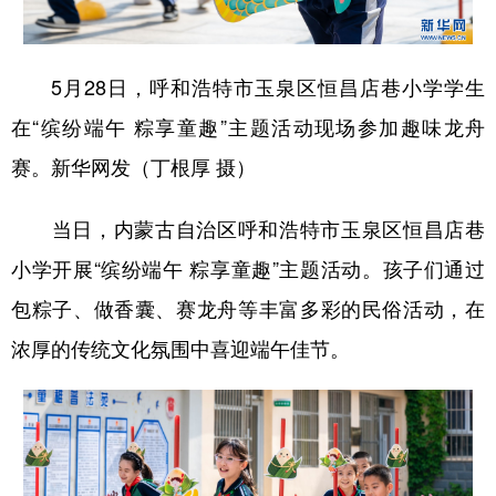
学术中国
乡村振兴
银龄
溯源中国
5月28日，呼和浩特市玉泉区恒昌店巷小学学生
城市
旅游
能源
会展
在“缤纷端午 粽享童趣”主题活动现场参加趣味龙舟
彩票
娱乐
时尚
悦读
赛。新华网发（丁根厚 摄）
公益
一带一路
亚太网
上市公司
当日，内蒙古自治区呼和浩特市玉泉区恒昌店巷
文化产业
小学开展“缤纷端午 粽享童趣”主题活动。孩子们通过
包粽子、做香囊、赛龙舟等丰富多彩的民俗活动，在
地方频道
浓厚的传统文化氛围中喜迎端午佳节。
北京
天津
河北
山西
辽宁
吉林
上海
江苏
浙江
安徽
福建
江西