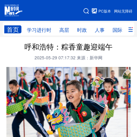
手机版
PC版本
网站无障碍
网站地图
首页
学习进行时
高层
时政
人事
国际
财
呼和浩特：粽香童趣迎端午
学习进行时
高层
时政
人事
2025-05-29 07:17:32
来源：新华网
国际
财经
网评
港澳
台湾
思客智库
全球连线
教育
科技
科创
量子
体育
文化
书画
健康
军事
访谈
视频
图片
政务
法律
中央文件
金融
汽车
食品
人居
信息化
数字经济