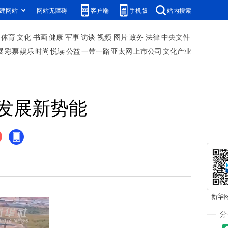
建网站
网站无障碍
客户端
手机版
站内搜索
体育
文化
书画
健康
军事
访谈
视频
图片
政务
法律
中央文件
展
彩票
娱乐
时尚
悦读
公益
一带一路
亚太网
上市公司
文化产业
发展新势能