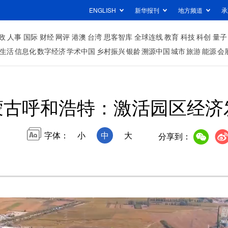
ENGLISH
新华报刊
地方频道
承
政
人事
国际
财经
网评
港澳
台湾
思客智库
全球连线
教育
科技
科创
量子
生活
信息化
数字经济
学术中国
乡村振兴
银龄
溯源中国
城市
旅游
能源
会
蒙古呼和浩特：激活园区经济
字体：
小
中
大
分享到：