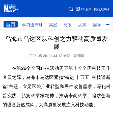
手机版
PC版本
网站无障碍
网站地图
首页
学习进行时
高层
时政
人事
国际
财
乌海市乌达区以科创之力驱动高质量发
学习进行时
高层
时政
人事
展
国际
财经
网评
港澳
2026-05-29 11:44:12
来源：新华网
台湾
思客智库
全球连线
教育
在第26个全国科技活动周暨第十个全国科技工作
科技
科创
量子
体育
者日之际，乌海市乌达区紧扣“奋进‘十五五’ 科技谱新
文化
书画
健康
军事
篇”主题，立足区域产业转型和民生改善需求，深化科
访谈
视频
图片
政务
普实践、弘扬科学家精神，推动崇尚科学、追求创新
法律
中央文件
金融
汽车
的理念蔚然成风，为高质量发展注入科技动能。
食品
人居
信息化
数字经济