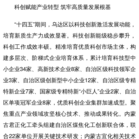
科创赋能产业转型 筑牢高质量发展根基
学术中国
乡村振兴
银龄
溯源中国
“十四五”期间，乌达区以科技创新激活发展动能，
城市
旅游
能源
会展
培育新质生产力成效显著。科技创新能级稳步攀升，
彩票
娱乐
时尚
悦读
科创工作成效丰硕。精准培育优质科创市场主体，构
公益
一带一路
亚太网
上市公司
建多层次、阶梯式企业培育体系，累计培育科技型中
文化产业
小企业34家、高新技术企业8家、自治区级科技领军企
业3家、自治区级创新型中小企业12家、自治区级专精
地方频道
特新企业7家、国家级专精特新“小巨人”企业2家、自治
区单项冠军企业8家，优质科创企业集群加速成型。聚
北京
天津
河北
山西
焦重点产业领域攻坚核心技术、推动成果转化。内蒙
辽宁
吉林
上海
江苏
古君正化工牵头组建自治区煤焦化工创新联合体，联
浙江
安徽
福建
江西
合22家单位开展关键技术研发；内蒙古宜化相关技术