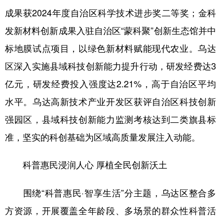
山东
河南
湖北
湖南
成果获2024年度自治区科学技术进步奖二等奖；金科
广东
广西
海南
重庆
发新材料创新成果入驻自治区“蒙科聚”创新生态馆并中
四川
贵州
云南
西藏
标地膜试点项目，以绿色新材料赋能现代农业。乌达
区深入实施县域科技创新能力提升行动，研发经费达3
陕西
甘肃
青海
宁夏
亿元，研发经费投入强度达2.21%，高于自治区平均
新疆
内蒙古
黑龙江
水平。乌达高新技术产业开发区获评自治区科技创新
强园区，县域科技创新能力监测考核达到二类旗县标
多语种频道
准，坚实的科创基础为区域高质量发展注入动能。
English
Español
Français
عربى
科普惠民浸润人心 厚植全民创新沃土
Русский язык
日本語
한국어
Deutsch
Português
围绕“科普惠民·智享生活”分主题，乌达区整合多
方资源，开展覆盖全年龄段、多场景的群众性科普活