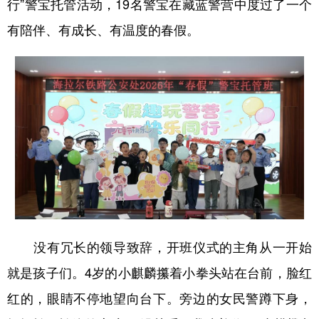
行”警宝托管活动，19名警宝在藏蓝警营中度过了一个
有陪伴、有成长、有温度的春假。
学术中国
乡村振兴
银龄
溯源中国
城市
旅游
能源
会展
彩票
娱乐
时尚
悦读
公益
一带一路
亚太网
上市公司
文化产业
地方频道
北京
天津
河北
山西
没有冗长的领导致辞，开班仪式的主角从一开始
辽宁
吉林
上海
江苏
就是孩子们。4岁的小麒麟攥着小拳头站在台前，脸红
浙江
安徽
福建
江西
红的，眼睛不停地望向台下。旁边的女民警蹲下身，