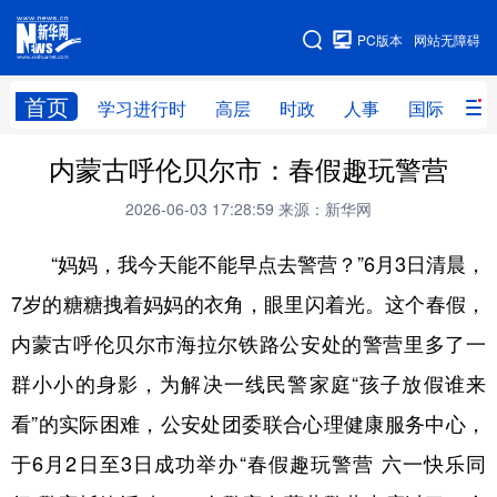
手机版
PC版本
网站无障碍
网站地图
首页
学习进行时
高层
时政
人事
国际
财
内蒙古呼伦贝尔市：春假趣玩警营
学习进行时
高层
时政
人事
2026-06-03 17:28:59
来源：新华网
国际
财经
网评
港澳
“妈妈，我今天能不能早点去警营？”6月3日清晨，
台湾
思客智库
全球连线
教育
7岁的糖糖拽着妈妈的衣角，眼里闪着光。这个春假，
科技
科创
量子
体育
内蒙古呼伦贝尔市海拉尔铁路公安处的警营里多了一
文化
书画
健康
军事
群小小的身影，为解决一线民警家庭“孩子放假谁来
访谈
视频
图片
政务
看”的实际困难，公安处团委联合心理健康服务中心，
法律
中央文件
金融
汽车
于6月2日至3日成功举办“春假趣玩警营 六一快乐同
食品
人居
信息化
数字经济