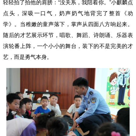
轻轻拍了拍他的肩膀：“没关系，我陪着你。”小麒麟点
山东
河南
湖北
湖南
点头，深吸一口气，奶声奶气地背完了整首《劝
广东
广西
海南
重庆
学》。当稚嫩的童声落下，掌声从四面八方响起来。
四川
贵州
云南
西藏
随后的才艺展示环节，唱歌、舞蹈、诗朗诵、乐器表
陕西
甘肃
青海
宁夏
演轮番上阵，一个小小的舞台，装下的不是完美的才
新疆
内蒙古
黑龙江
艺，而是勇气本身。
多语种频道
English
Español
Français
عربى
Русский язык
日本語
한국어
Deutsch
Português