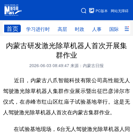
手机版
PC版本
网站无障碍
网站地图
首页
学习进行时
高层
时政
人事
国际
财
内蒙古研发激光除草机器人首次开展集
学习进行时
高层
时政
人事
群作业
国际
财经
网评
港澳
2026-06-03 08:49:47
来源：内蒙古日报
台湾
思客智库
全球连线
教育
近日，内蒙古八爪智能科技有限公司高性能无人
科技
科创
量子
体育
驾驶激光除草机器人集群作业展示暨出征巴彦淖尔市
文化
书画
健康
军事
仪式，在赤峰市红山区红庙子试验基地举行。这是无
访谈
视频
图片
政务
人驾驶激光除草机器人首次在内蒙古集群作业。
法律
中央文件
金融
汽车
在试验基地现场，6台无人驾驶激光除草机器人同
食品
人居
信息化
数字经济