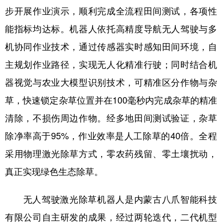
步开展作业演示，顺利完成全流程田间测试，各项性
学术中国
乡村振兴
银龄
溯源中国
能指标均达标。机器人依托高精度导航无人驾驶与多
城市
旅游
能源
会展
机协同作业技术，通过传感器实时感知田间环境，自
彩票
娱乐
时尚
悦读
主规划作业路径，实现无人化精准行驶；同时结合机
器视觉与农业大模型识别技术，可精准区分作物与杂
公益
一带一路
亚太网
上市公司
草，快速锁定杂草位置并在100毫秒内完成杂草的精准
文化产业
清除，不损伤周边作物。经多地田间测试验证，杂草
除净率高于95%，作业效率是人工除草的40倍。全程
地方频道
采用物理激光除草方式，零农药残留、零土壤扰动，
北京
天津
河北
山西
真正实现绿色生态除草。
辽宁
吉林
上海
江苏
无人驾驶激光除草机器人是内蒙古八爪智能科技
浙江
安徽
福建
江西
有限公司自主研发的成果，经过两轮迭代，二代机型