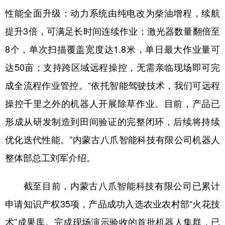
山东
河南
湖北
湖南
性能全面升级：动力系统由纯电改为柴油增程，续航
广东
广西
海南
重庆
提升3倍，可满足长时间连续作业；激光器数量翻倍至
四川
贵州
云南
西藏
8个，单次扫描覆盖宽度达1.8米，单日最大作业量可
达50亩；支持跨区域远程操控，无需亲临现场即可完
陕西
甘肃
青海
宁夏
成全流程作业管控。“依托智能驾驶技术，我们可远程
新疆
内蒙古
黑龙江
操控千里之外的机器人开展除草作业。目前，产品已
形成从研发制造到田间验证的完整闭环，后续将持续
多语种频道
优化迭代性能。”内蒙古八爪智能科技有限公司机器人
English
Español
Français
عربى
整体部总工刘军介绍。
Русский язык
日本語
한국어
截至目前，内蒙古八爪智能科技有限公司已累计
Deutsch
Português
申请知识产权35项，产品成功入选农业农村部“火花技
术”成果库。完成现场演示验收的首批机器人集群，已