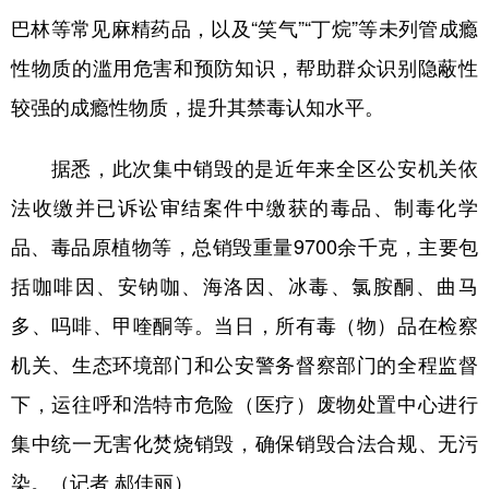
巴林等常见麻精药品，以及“笑气”“丁烷”等未列管成瘾
学术中国
乡村振兴
银龄
溯源中国
性物质的滥用危害和预防知识，帮助群众识别隐蔽性
城市
旅游
能源
会展
较强的成瘾性物质，提升其禁毒认知水平。
彩票
娱乐
时尚
悦读
据悉，此次集中销毁的是近年来全区公安机关依
公益
一带一路
亚太网
上市公司
法收缴并已诉讼审结案件中缴获的毒品、制毒化学
文化产业
品、毒品原植物等，总销毁重量9700余千克，主要包
括咖啡因、安钠咖、海洛因、冰毒、氯胺酮、曲马
地方频道
多、吗啡、甲喹酮等。当日，所有毒（物）品在检察
北京
天津
河北
山西
机关、生态环境部门和公安警务督察部门的全程监督
下，运往呼和浩特市危险（医疗）废物处置中心进行
辽宁
吉林
上海
江苏
集中统一无害化焚烧销毁，确保销毁合法合规、无污
浙江
安徽
福建
江西
染。（记者 郝佳丽）