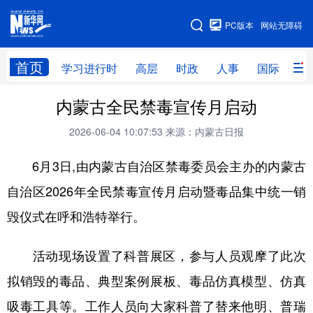
手机版
PC版本
网站无障碍
网站地图
首页
学习进行时
高层
时政
人事
国际
财
内蒙古全民禁毒宣传月启动
学习进行时
高层
时政
人事
2026-06-04 10:07:53
来源：内蒙古日报
国际
财经
网评
港澳
6月3日,由内蒙古自治区禁毒委员会主办的内蒙古
台湾
思客智库
全球连线
教育
自治区2026年全民禁毒宣传月启动暨毒品集中统一销
科技
科创
量子
体育
毁仪式在呼和浩特举行。
文化
书画
健康
军事
访谈
视频
图片
政务
活动现场设置了科普展区，参与人员观摩了此次
拟销毁的毒品、典型案例展板、毒品仿真模型、仿真
法律
中央文件
金融
汽车
吸毒工具等。工作人员向大家科普了替来他明、普瑞
食品
人居
信息化
数字经济