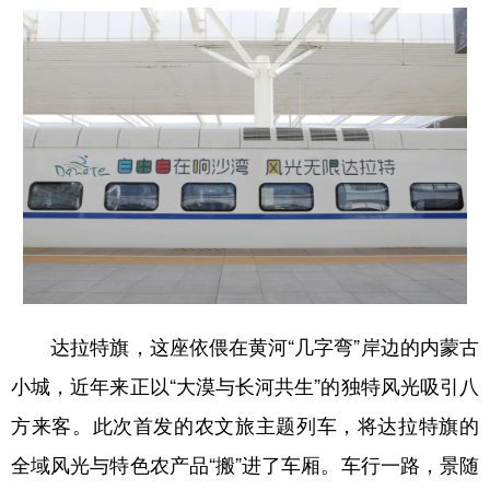
学术中国
乡村振兴
银龄
溯源中国
城市
旅游
能源
会展
彩票
娱乐
时尚
悦读
公益
一带一路
亚太网
上市公司
文化产业
地方频道
达拉特旗，这座依偎在黄河“几字弯”岸边的内蒙古
北京
天津
河北
山西
小城，近年来正以“大漠与长河共生”的独特风光吸引八
辽宁
吉林
上海
江苏
方来客。此次首发的农文旅主题列车，将达拉特旗的
浙江
安徽
福建
江西
全域风光与特色农产品“搬”进了车厢。车行一路，景随