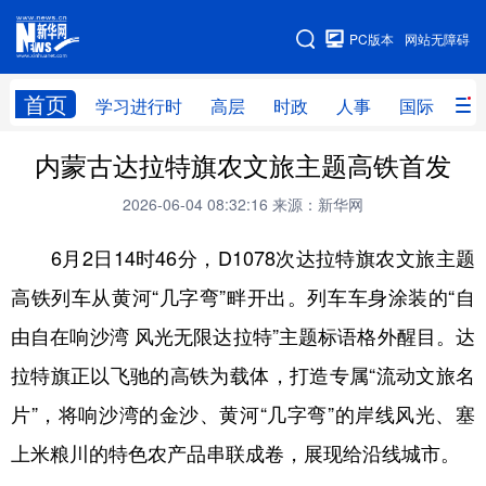
手机版
PC版本
网站无障碍
网站地图
首页
学习进行时
高层
时政
人事
国际
财
内蒙古达拉特旗农文旅主题高铁首发
学习进行时
高层
时政
人事
2026-06-04 08:32:16
来源：新华网
国际
财经
网评
港澳
6月2日14时46分，D1078次达拉特旗农文旅主题
台湾
思客智库
全球连线
教育
高铁列车从黄河“几字弯”畔开出。列车车身涂装的“自
科技
科创
量子
体育
由自在响沙湾 风光无限达拉特”主题标语格外醒目。达
文化
书画
健康
军事
拉特旗正以飞驰的高铁为载体，打造专属“流动文旅名
访谈
视频
图片
政务
片”，将响沙湾的金沙、黄河“几字弯”的岸线风光、塞
法律
中央文件
金融
汽车
上米粮川的特色农产品串联成卷，展现给沿线城市。
食品
人居
信息化
数字经济