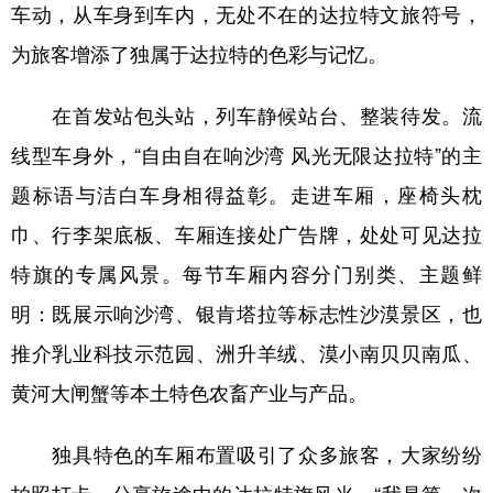
山东
河南
湖北
湖南
车动，从车身到车内，无处不在的达拉特文旅符号，
为旅客增添了独属于达拉特的色彩与记忆。
广东
广西
海南
重庆
四川
贵州
云南
西藏
在首发站包头站，列车静候站台、整装待发。流
陕西
甘肃
青海
宁夏
线型车身外，“自由自在响沙湾 风光无限达拉特”的主
题标语与洁白车身相得益彰。走进车厢，座椅头枕
新疆
内蒙古
黑龙江
巾、行李架底板、车厢连接处广告牌，处处可见达拉
特旗的专属风景。每节车厢内容分门别类、主题鲜
多语种频道
明：既展示响沙湾、银肯塔拉等标志性沙漠景区，也
English
Español
Français
عربى
推介乳业科技示范园、洲升羊绒、漠小南贝贝南瓜、
Русский язык
日本語
한국어
黄河大闸蟹等本土特色农畜产业与产品。
Deutsch
Português
独具特色的车厢布置吸引了众多旅客，大家纷纷