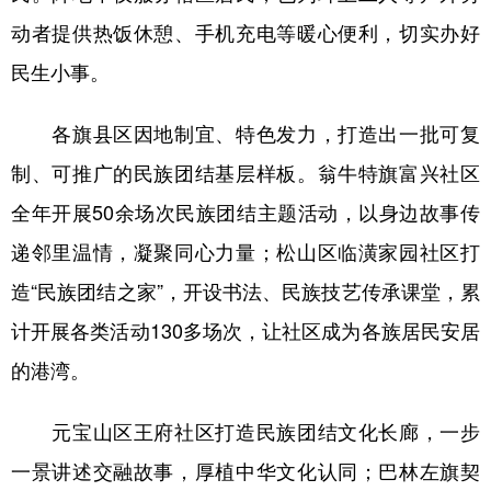
山东
河南
湖北
湖南
动者提供热饭休憩、手机充电等暖心便利，切实办好
广东
广西
海南
重庆
民生小事。
四川
贵州
云南
西藏
各旗县区因地制宜、特色发力，打造出一批可复
陕西
甘肃
青海
宁夏
制、可推广的民族团结基层样板。翁牛特旗富兴社区
新疆
内蒙古
黑龙江
全年开展50余场次民族团结主题活动，以身边故事传
递邻里温情，凝聚同心力量；松山区临潢家园社区打
多语种频道
造“民族团结之家”，开设书法、民族技艺传承课堂，累
English
Español
Français
عربى
计开展各类活动130多场次，让社区成为各族居民安居
的港湾。
Русский язык
日本語
한국어
Deutsch
Português
元宝山区王府社区打造民族团结文化长廊，一步
一景讲述交融故事，厚植中华文化认同；巴林左旗契