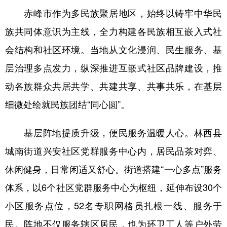
赤峰市作为多民族聚居地区，始终以铸牢中华民
学术中国
乡村振兴
银龄
溯源中国
族共同体意识为主线，全力构建各民族相互嵌入式社
城市
旅游
能源
会展
会结构和社区环境。当地从文化浸润、民生服务、基
彩票
娱乐
时尚
悦读
层治理多点发力，纵深推进互嵌式社区品牌建设，推
公益
一带一路
亚太网
上市公司
动各族群众共居共学、共建共享、共事共乐，在基层
细微处绘就民族团结“同心圆”。
文化产业
基层阵地提质升级，便民服务温暖人心。林西县
地方频道
城南街道兴安社区党群服务中心内，居民品茶对弈、
北京
天津
河北
山西
休闲健身，日常闲适又舒心。街道搭建“一心多点”服务
体系，以6个社区党群服务中心为枢纽，延伸布设30个
辽宁
吉林
上海
江苏
小区服务点位，52名专职网格员扎根一线、服务于
浙江
安徽
福建
江西
民。阵地不仅服务辖区居民，也为环卫工人等户外劳