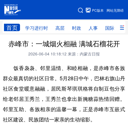
手机版
PC版本
网站无障碍
网站地图
首页
学习进行时
高层
时政
人事
国际
财
赤峰市：一城烟火相融 满城石榴花开
学习进行时
高层
时政
人事
2026-06-04 10:18:12
来源：内蒙古日报
国际
财经
网评
港澳
饭香袅袅、邻里温情、和睦相融，是赤峰市各族
台湾
思客智库
全球连线
教育
群众最真切的社区日常。5月28日中午，巴林右旗山丹
科技
科创
量子
体育
社区食堂暖意融融，居民斯琴琪琪格将自制豆包分享
文化
书画
健康
军事
给老邻居王秀兰，王秀兰也拿出新腌糖蒜热情回赠。
访谈
视频
图片
政务
邻里互助、各族相亲的温馨一幕，正是赤峰市互嵌式
法律
中央文件
金融
汽车
社区建设、民族团结一家亲的生动缩影。
食品
人居
信息化
数字经济