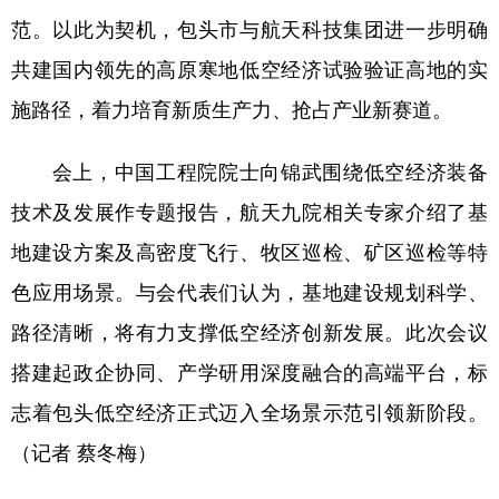
山东
河南
湖北
湖南
范。以此为契机，包头市与航天科技集团进一步明确
广东
广西
海南
重庆
共建国内领先的高原寒地低空经济试验验证高地的实
四川
贵州
云南
西藏
施路径，着力培育新质生产力、抢占产业新赛道。
陕西
甘肃
青海
宁夏
会上，中国工程院院士向锦武围绕低空经济装备
新疆
内蒙古
黑龙江
技术及发展作专题报告，航天九院相关专家介绍了基
地建设方案及高密度飞行、牧区巡检、矿区巡检等特
多语种频道
色应用场景。与会代表们认为，基地建设规划科学、
路径清晰，将有力支撑低空经济创新发展。此次会议
English
Español
Français
عربى
搭建起政企协同、产学研用深度融合的高端平台，标
Русский язык
日本語
한국어
志着包头低空经济正式迈入全场景示范引领新阶段。
Deutsch
Português
（记者 蔡冬梅）