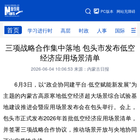
手机版
PC版本
网站无障碍
网站地图
首页
学习进行时
高层
时政
人事
国际
财
三项战略合作集中落地 包头市发布低空
学习进行时
高层
时政
人事
经济应用场景清单
国际
财经
网评
港澳
2026-06-04 10:06:53
来源：内蒙古日报
台湾
思客智库
全球连线
教育
6月3日，以“政企协同建平台·低空赋能新发展”为
科技
科创
量子
体育
主题的内蒙古高原寒地低空经济超大场景综合试验基
文化
书画
健康
军事
地建设推进会暨应用场景发布会在包头举行。会上，
访谈
视频
图片
政务
包头市正式发布2026年首批低空经济应用场景清单，
法律
中央文件
金融
汽车
并签署三项战略合作协议，推动场景开放与央地协同
食品
人居
信息化
数字经济