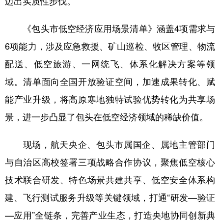
迈出实质性步伐。
学术中国
乡村振兴
银龄
溯源中国
《包头市低空经济应用场景清单》涵盖4项需求与
城市
旅游
能源
会展
6项能力，涉及应急救援、矿山巡检、牧区管理、物流
彩票
娱乐
时尚
悦读
配送、低空旅游、一网统飞、体系化解决方案等领
域。清单面向全国开放验证空间，加速成果转化、赋
公益
一带一路
亚太网
上市公司
能产业升级，将高原寒地独特试验优势转化为共享场
文化产业
景，进一步凸显了包头在低空经济领域的稀缺价值。
地方频道
现场，航天央企、包头市属国企、属地主管部门
与自治区高校签署三项战略合作协议，聚焦低空核心
北京
天津
河北
山西
技术联合研发、特色场景共建共享、低空安全体系构
辽宁
吉林
上海
江苏
建、飞行测试服务升级等关键领域，打通“研发—验证
浙江
安徽
福建
江西
—应用”全链条，完善产业生态，打造央地协同创新典