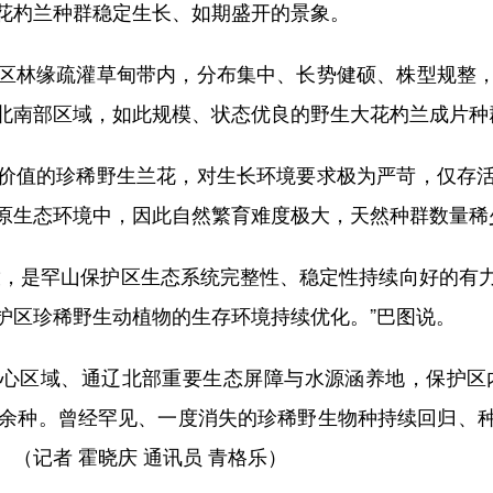
花杓兰种群稳定生长、如期盛开的景象。
林缘疏灌草甸带内，分布集中、长势健硕、株型规整，
北南部区域，如此规模、状态优良的野生大花杓兰成片种
值的珍稀野生兰花，对生长环境要求极为严苛，仅存活
原生态环境中，因此自然繁育难度极大，天然种群数量稀
，是罕山保护区生态系统完整性、稳定性持续向好的有力
护区珍稀野生动植物的生存环境持续优化。”巴图说。
域、通辽北部重要生态屏障与水源涵养地，保护区内记
0余种。曾经罕见、一度消失的珍稀野生物种持续回归、
（记者 霍晓庆 通讯员 青格乐）