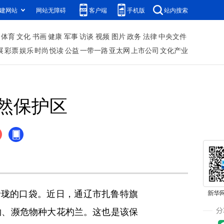
建网站
网站无障碍
客户端
手机版
站内搜索
体育
文化
书画
健康
军事
访谈
视频
图片
政务
法律
中央文件
展
彩票
娱乐
时尚
悦读
公益
一带一路
亚太网
上市公司
文化产业
然保护区
珑的口袋。近日，通辽市扎鲁特旗
物、濒危物种大花杓兰。这也是该保