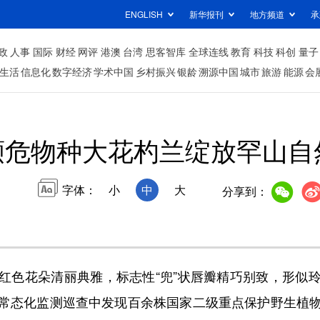
ENGLISH
新华报刊
地方频道
承
政
人事
国际
财经
网评
港澳
台湾
思客智库
全球连线
教育
科技
科创
量子
生活
信息化
数字经济
学术中国
乡村振兴
银龄
溯源中国
城市
旅游
能源
会
濒危物种大花杓兰绽放罕山自
字体：
小
中
大
分享到：
色花朵清丽典雅，标志性“兜”状唇瓣精巧别致，形似玲
常态化监测巡查中发现百余株国家二级重点保护野生植