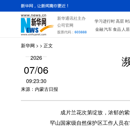
新华通讯社主办
学习进行时
高层
时
公司官网
金融
汽车
食品
人居
股票代码：
603888
新华网
> > 正文
2026
07/06
09:23:30
来源：内蒙古日报
成片兰花次第绽放，浓郁的紫红
罕山国家级自然保护区工作人员在