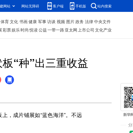
建网站
网站无障碍
客户端
手机版
站内搜索
体育
文化
书画
健康
军事
访谈
视频
图片
政务
法律
中央文件
展
彩票
娱乐
时尚
悦读
公益
一带一路
亚太网
上市公司
文化产业
板“种”出三重收益
，成片铺展如“蓝色海洋”。不远