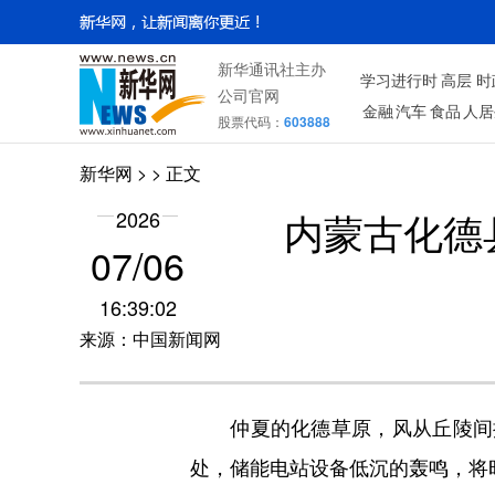
新华通讯社主办
学习进行时
高层
时
公司官网
金融
汽车
食品
人居
股票代码：
603888
新华网
> > 正文
内蒙古化德
2026
07/06
16:39:02
来源：中国新闻网
仲夏的化德草原，风从丘陵间掠
处，储能电站设备低沉的轰鸣，将