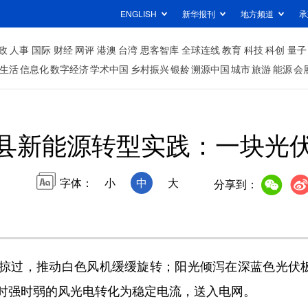
ENGLISH
新华报刊
地方频道
承
政
人事
国际
财经
网评
港澳
台湾
思客智库
全球连线
教育
科技
科创
量子
生活
信息化
数字经济
学术中国
乡村振兴
银龄
溯源中国
城市
旅游
能源
会
县新能源转型实践：一块光伏
字体：
小
中
大
分享到：
过，推动白色风机缓缓旋转；阳光倾泻在深蓝色光伏板上
时强时弱的风光电转化为稳定电流，送入电网。