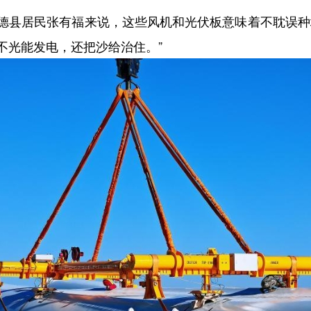
县居民张有福来说，这些风机和光伏板意味着不耽误种地
不光能发电，还把沙给治住。”