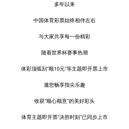
多年以来
学术中国
乡村振兴
银龄
溯源中国
中国体育彩票始终相伴左右
城市
旅游
能源
会展
与大家共享每一份精彩
彩票
娱乐
时尚
悦读
公益
一带一路
亚太网
上市公司
随着世界杯赛事热潮
文化产业
体彩顶呱刮“顺10元”等主题即开票上市
地方频道
邀您畅享指尖乐趣
北京
天津
河北
山西
收获“顺心顺意”的美好彩头
辽宁
吉林
上海
江苏
体育主题即开票“决胜时刻”已同步上市
浙江
安徽
福建
江西