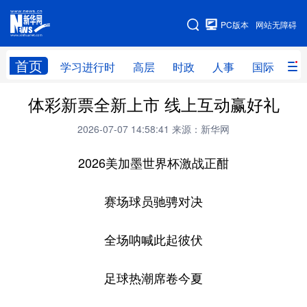
手机版
PC版本
网站无障碍
网站地图
首页
学习进行时
高层
时政
人事
国际
财
体彩新票全新上市 线上互动赢好礼
学习进行时
高层
时政
人事
2026-07-07 14:58:41
来源：新华网
国际
财经
网评
港澳
2026美加墨世界杯激战正酣
台湾
思客智库
全球连线
教育
科技
科创
量子
体育
赛场球员驰骋对决
文化
书画
健康
军事
全场呐喊此起彼伏
访谈
视频
图片
政务
足球热潮席卷今夏
法律
中央文件
金融
汽车
食品
人居
信息化
数字经济