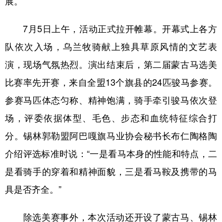
展。
学术中国
乡村振兴
银龄
溯源中国
7月5日上午，活动正式拉开帷幕。开幕式上各方
城市
旅游
能源
会展
队依次入场，乌兰牧骑献上独具草原风情的文艺表
彩票
娱乐
时尚
悦读
演，现场气氛热烈。演出结束后，第二届蒙古马选美
比赛率先开赛，来自全盟13个旗县的24匹骏马参赛。
公益
一带一路
亚太网
上市公司
参赛马匹体态匀称、精神饱满，骑手牵引骏马依次登
文化产业
场，评委依据体型、毛色、步态和血统特征综合打
分。锡林郭勒盟阿巴嘎旗马业协会秘书长布仁陶格陶
地方频道
介绍评选标准时说：“一是看马本身的性能和特点，二
北京
天津
河北
山西
是看骑手的穿着和精神面貌，三是看马鞍及携带的马
辽宁
吉林
上海
江苏
具是否齐全。”
浙江
安徽
福建
江西
除选美赛事外，本次活动还开设了蒙古马、锡林