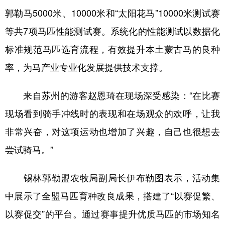
山东
河南
湖北
湖南
郭勒马5000米、10000米和“太阳花马”10000米测试赛
广东
广西
海南
重庆
等共7项马匹性能测试赛。系统化的性能测试以数据化
四川
贵州
云南
西藏
标准规范马匹选育流程，有效提升本土蒙古马的良种
率，为马产业专业化发展提供技术支撑。
陕西
甘肃
青海
宁夏
新疆
内蒙古
黑龙江
来自苏州的游客赵恩琦在现场深受感染：“在比赛
现场看到骑手冲线时的表现和在场观众的欢呼，让我
多语种频道
非常兴奋，对这项运动也增加了兴趣，自己也很想去
尝试骑马。”
English
Español
Français
عربى
Русский язык
日本語
한국어
锡林郭勒盟农牧局副局长伊布勒图表示，活动集
Deutsch
Português
中展示了全盟马匹育种改良成果，搭建了“以赛促繁、
以赛促交”的平台。通过赛事提升优质马匹的市场知名