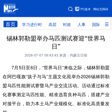
手机版
PC版本
网站无障碍
网站地图
首页
学习进行时
高层
时政
人事
国际
财
锡林郭勒盟举办马匹测试赛迎“世界马
学习进行时
高层
时政
人事
日”
国际
财经
网评
港澳
2026-07-07 09:43:43
来源：内蒙古日报
台湾
思客智库
全球连线
教育
7月5日至6日，“世界马日”来临之际，锡林郭勒盟
科技
科创
量子
体育
在阿巴嘎旗“孩子与马”主题文化苑举办2026锡林郭勒
文化
书画
健康
军事
盟马匹性能测试赛暨马产业交流活动。活动通过标准
访谈
视频
图片
政务
化赛事测定马匹性能、精准选育良种马匹，搭建产业
法律
中央文件
金融
汽车
对接平台，助力本土马产业规模化、标准化高质量发
食品
人居
信息化
数字经济