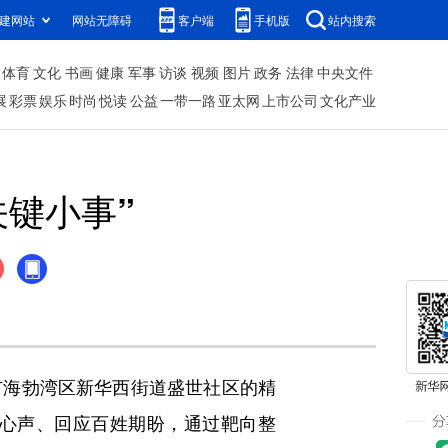
建网站
网站无障碍
客户端
手机版
站内搜索
体育
文化
书画
健康
军事
访谈
视频
图片
政务
法律
中央文件
展
彩票
娱乐
时尚
悦读
公益
一带一路
亚太网
上市公司
文化产业
键小事”
海勃湾区新华西街道盛世社区的精
心声、回应百姓期盼，通过靶向整