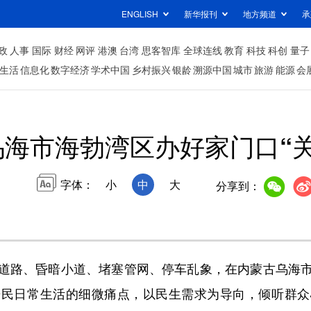
ENGLISH
新华报刊
地方频道
承
政
人事
国际
财经
网评
港澳
台湾
思客智库
全球连线
教育
科技
科创
量子
生活
信息化
数字经济
学术中国
乡村振兴
银龄
溯源中国
城市
旅游
能源
会
乌海市海勃湾区办好家门口“关
字体：
小
中
大
分享到：
路、昏暗小道、堵塞管网、停车乱象，在内蒙古乌海市
居民日常生活的细微痛点，以民生需求为导向，倾听群众