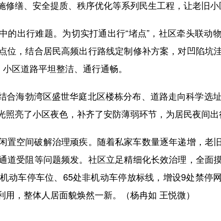
施修缮、安全提质、秩序优化等系列民生工程，让老旧小
的出行难题。为切实打通出行“堵点”，社区牵头联动物
点位，结合居民高频出行路线定制修补方案，对凹陷坑
，小区道路平坦整洁、通行通畅。
合海勃湾区盛世华庭北区楼栋分布、道路走向科学选址，
光照亮了小区夜色，补齐了安防薄弱环节，为居民夜间出
置空间破解治理顽疾。随着私家车数量逐年递增，老旧
通道受阻等问题频发。社区立足精细化长效治理，全面
个机动车停车位、65处非机动车停放标线，增设9处禁停
利用，整体人居面貌焕然一新。（杨冉如 王悦微）